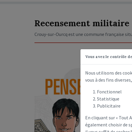
Recensement militaire
Crouy-sur-Ourcq est une commune française situ
Vous avez le contrôle d
Nous utilisons des coo
vous à des fins diverse
Fonctionnel
Statistique
Publicitaire
En cliquant sur « Tout
également choisir de sp
il vous suffit de cocher 