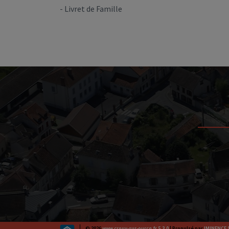
- Livret de Famille
© 2026
www.crouy-sur-ourcq.fr 5.3.0
| Propulsé par
IMINENCE 5