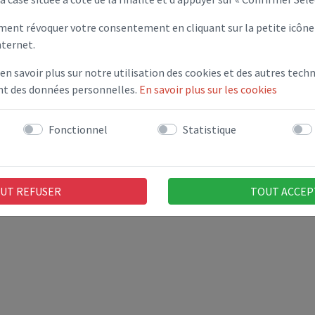
ent révoquer votre consentement en cliquant sur la petite icône 
nternet.
 en savoir plus sur notre utilisation des cookies et des autres techn
ent des données personnelles.
En savoir plus sur les cookies
Fonctionnel
Statistique
 faire recenser à la mairie de votre domicile
rsaire.
 si vous voulez vous inscrire à tout examen ou
UT REFUSER
TOUT ACCEP
que (CAP, BEP, BAC, permis de Conduire ou