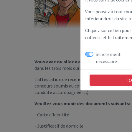
Vous pouvez à tout mom
inférieur droit du site I
Cliquez sur ce lien pour
collecte et le traitem
Strictement
nécessaire
Vous avez ou allez avoir 16 ans.
Vous devez vous
dans les trois mois qui suit votre seizième annive
L’attestation de recensement vous sera réclamée
TO
concours soumis au contrôle de l’autorité publi
conduite accompagnée …).
Veuillez vous munir des documents suivants:
- Carte d’Identité
- Justificatif de domicile