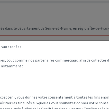
ée dans le département de Seine-et-Marne, en région Île-de-Fran
e vos données
kies, tout comme nos partenaires commerciaux, afin de collecter 
s, notamment :
Previous
 Accepter », vous donnez votre consentement à toutes les fins éno
écifier les finalités auxquelles vous souhaitez donner votre conse
la case située à côté de la finalité et d’appuyer sur « Confirmer Sele