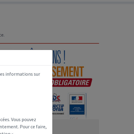
ce.
des informations sur
Next
ncées. Vous pouvez
ntement. Pour ce faire,
recensement
ction ».