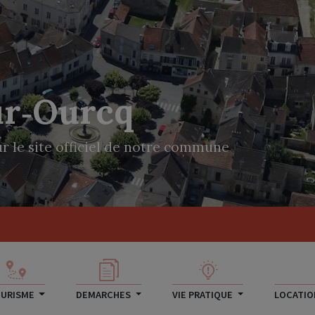
ur‑Ourcq
r le site officiel de notre commune
URISME
DEMARCHES
VIE PRATIQUE
LOCATION
rcq et le Clignon