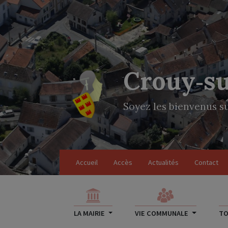
Crouy‑s
Soyez les bienvenus su
Accueil
Accès
Actualités
Contact
LA MAIRIE
VIE COMMUNALE
TO
TOURISME
Randonnée pédestre
L'Ou