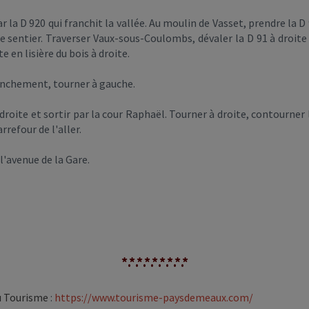
r la D 920 qui franchit la vallée. Au moulin de Vasset, prendre la 
 le sentier. Traverser Vaux-sous-Coulombs, dévaler la D 91 à droit
te en lisière du bois à droite.
ranchement, tourner à gauche.
 droite et sortir par la cour Raphaël. Tourner à droite, contourner l'
rrefour de l'aller.
l'avenue de la Gare.
*.*.*.*.*.*.*.*.*
du Tourisme
:
https://www.tourisme-paysdemeaux.com/