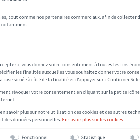
kies, tout comme nos partenaires commerciaux, afin de collecter 
s, notamment :
l municipal 2013
Compte
février 2
compte
 Accepter », vous donnez votre consentement à toutes les fins éno
mars 201
écifier les finalités auxquelles vous souhaitez donner votre conse
la case située à côté de la finalité et d’appuyer sur « Confirmer Sele
Compte
2013
ent révoquer votre consentement en cliquant sur la petite icône 
nternet.
Compte
juillet 2
 en savoir plus sur notre utilisation des cookies et des autres techn
ent des données personnelles.
En savoir plus sur les cookies
Compte
septembr
Fonctionnel
Statistique