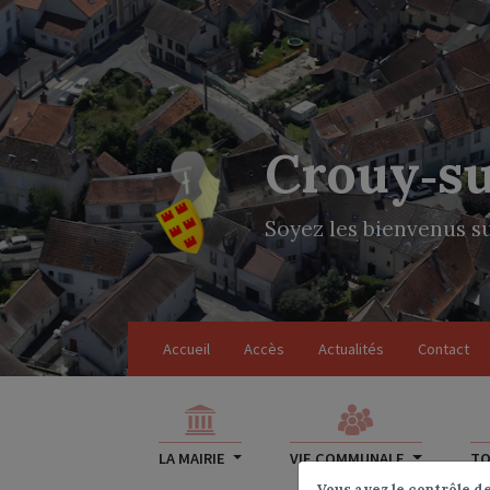
Crouy‑s
Soyez les bienvenus su
Accueil
Accès
Actualités
Contact
LA MAIRIE
VIE COMMUNALE
TO
LA MAIRIE
Compte rendu de conseil mun
Vous avez le contrôle d