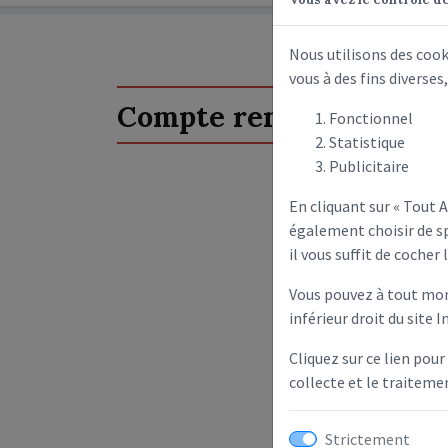
Nous utilisons des coo
vous à des fins diverse
Compte rendu de consei
Fonctionnel
Statistique
Publicitaire
En cliquant sur « Tout
également choisir de sp
il vous suffit de cocher 
Vous pouvez à tout mom
inférieur droit du site I
Cliquez sur ce lien pour
collecte et le traitem
Strictement