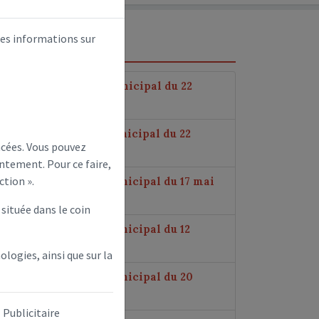
des informations sur
 rendu du Conseil municipal du 22
013
 rendu du conseil municipal du 22
ncées. Vous pouvez
3
ntement. Pour ce faire,
ction ».
 rendu du conseil municipal du 17 mai
située dans le coin
 rendu du conseil municipal du 12
013
ologies, ainsi que sur la
 rendu du conseil municipal du 20
e 2013
Publicitaire