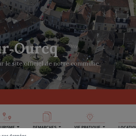
ur‑Ourcq
r le site officiel de notre commune
URISME
DEMARCHES
VIE PRATIQUE
LOCATION
icipal
Compte rendu de conseil municipal 2013
e vos données