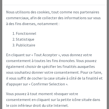
En cas d’accident, les propriétaires ou locataires peuvent
être tenus pour responsables.
Nous utilisons des cookies, tout comme nos partenaires
>> Voir l'Arrêté du Maire
commerciaux, afin de collecter des informations sur vous
à des fins diverses, notamment :
Bruit :
Horaires de travaux bruyants (tondeuse,
Fonctionnel
débroussailleuse, motoculteur, …)
:
Statistique
Publicitaire
De 08h à 12h et de 14h à 20h les jours ouvrés,
En cliquant sur « Tout Accepter », vous donnez votre
De 9h à 12h et de 14h à 19h le samedi,
consentement à toutes les fins énoncées. Vous pouvez
De 10h à 12h le dimanche et jours fériés.
également choisir de spécifier les finalités auxquelles
vous souhaitez donner votre consentement. Pour ce faire,
Feux :
il vous suffit de cocher la case située à côté de la finalité et
Le brûlage à l’air libre des déchets de toute nature
d’appuyer sur « Confirmer Selection ».
(végétaux, déchets ménagers, pneus…) est interdit en
zone urbaine, sous peine d’amende.
Vous pouvez à tout moment révoquer votre
consentement en cliquant sur la petite icône située dans
Vous trouverez en bas de cette page deux documents à
télécharger / prêt à imprimer :
le coin inférieur droit du site Internet.