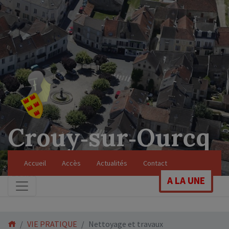
Crouy‑sur‑Ourcq
Soyez les bienvenus sur le site officiel de
Accueil
Accès
Actualités
Contact
notre commune
A LA UNE
VIE PRATIQUE
Nettoyage et travaux