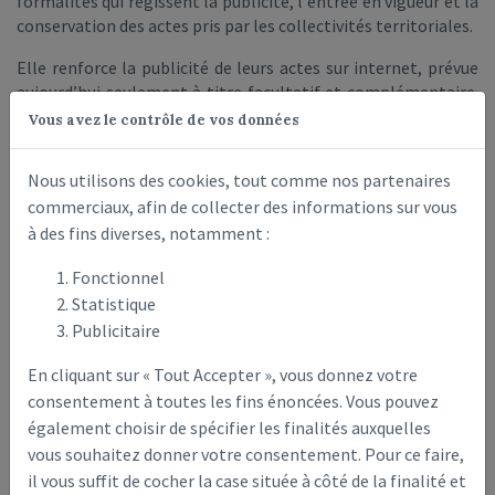
formalités qui régissent la publicité, l'entrée en vigueur et la
conservation des actes pris par les collectivités territoriales.
Elle renforce la publicité de leurs actes sur internet, prévue
aujourd’hui seulement à titre facultatif et complémentaire.
L’essentiel de ces mesures est applicable
à partir du
Vous avez le contrôle de vos données
1er juillet 2022
.
Nous utilisons des cookies, tout comme nos partenaires
Pour toutes les catégories de collectivités territoriales, le
commerciaux, afin de collecter des informations sur vous
contenu et les conditions de publicité et de conservation du
procès-verbal desassemblées délibérantes locales sont
à des fins diverses, notamment :
simplifiés et harmonisés.
Fonctionnel
Le compte-rendu des séances du conseil municipal est
Statistique
supprimé. Un affichage à la Mairie d’une liste des
Publicitaire
délibérations examinées en séance permettra de garantir
l’accès rapide des citoyens à l’information sur les décisions
En cliquant sur « Tout Accepter », vous donnez votre
des assemblées locales. Les conditions de tenue et de
consentement à toutes les fins énoncées. Vous pouvez
signature du registre des actes communaux sont allégées.
également choisir de spécifier les finalités auxquelles
vous souhaitez donner votre consentement. Pour ce faire,
Le recueil des actes administratifs est supprimé pour toutes
il vous suffit de cocher la case située à côté de la finalité et
les collectivités territoriales.