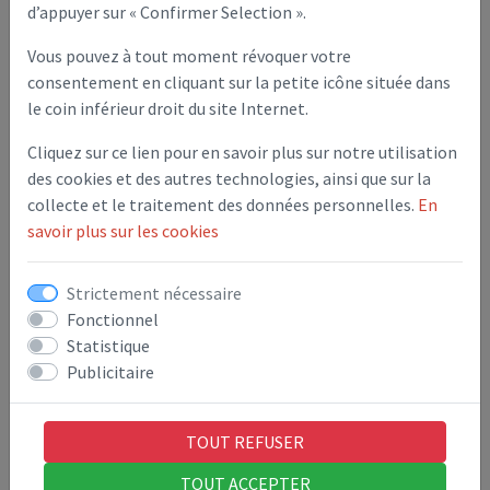
d’appuyer sur « Confirmer Selection ».
Par ailleurs, l’accomplissement des formalités de publicité
des actes des collectivités locales est modernisé.
Vous pouvez à tout moment révoquer votre
La publication des actes des collectivités locales sur leur site
consentement en cliquant sur la petite icône située dans
internet devient le principe.
le coin inférieur droit du site Internet.
L’obligation d’affichage ou de publication sur papier des
Cliquez sur ce lien pour en savoir plus sur notre utilisation
actes est supprimée. Les plus petites collectivités
des cookies et des autres technologies, ainsi que sur la
(communes de moins de 3 500 habitants, syndicats de
collecte et le traitement des données personnelles.
En
communes et syndicats mixtes "fermés") pourront toutefois
savoir plus sur les cookies
choisir le mode de publicité de leurs actes : affichage ou
publication sur papier ou publication sur internet.
Strictement nécessaire
Le principe de la publication dématérialisée des actes locaux
Fonctionnel
est assortie de l’obligation pour les collectivités de les
Statistique
communiquer sur papier à tout citoyen qui en fait la
Publicitaire
demande.
Il s'agit de permettre aux personnes qui n'ont pas internet
TOUT REFUSER
ou le maîtrisent mal de pouvoir rester informés.
TOUT ACCEPTER