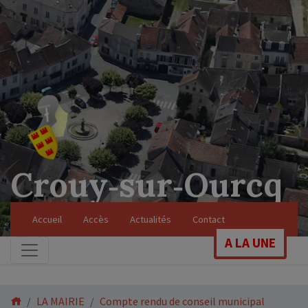
Crouy‑sur‑Ourcq
Soyez les bienvenus sur le site officiel de
Accueil
Accès
Actualités
Contact
notre commune
A LA UNE
LA MAIRIE
Compte rendu de conseil municipal