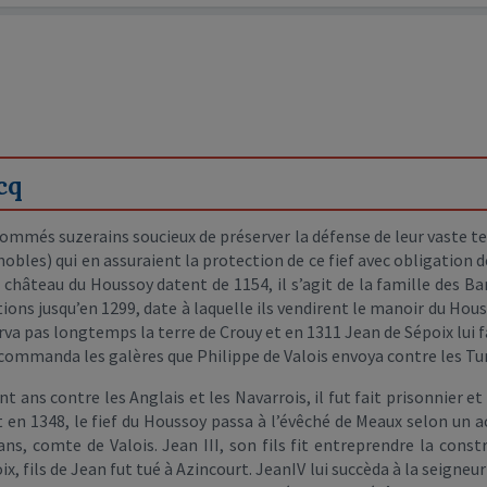
cq
ommés suzerains soucieux de préserver la défense de leur vaste terri
bles) qui en assuraient la protection de ce fief avec obligation de
hâteau du Houssoy datent de 1154, il s’agit de la famille des Bar
ions jusqu’en 1299, date à laquelle ils vendirent le manoir du Hou
rva pas longtemps la terre de Crouy et en 1311 Jean de Sépoix lui f
 et commanda les galères que Philippe de Valois envoya contre les Tu
 ans contre les Anglais et les Navarrois, il fut fait prisonnier et
 en 1348, le fief du Houssoy passa à l’évêché de Meaux selon un a
ns, comte de Valois. Jean III, son fils fit entreprendre la cons
, fils de Jean fut tué à Azincourt. JeanIV lui succèda à la seigneur