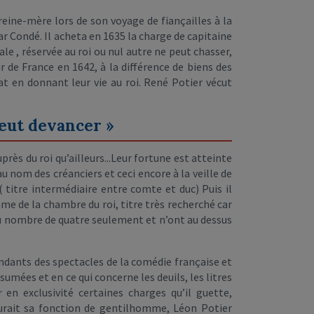
eine-mère lors de son voyage de fiançailles à la
ar Condé. Il acheta en 1635 la charge de capitaine
e , réservée au roi ou nul autre ne peut chasser,
r de France en 1642, à la différence de biens des
at en donnant leur vie au roi. René Potier vécut
eut devancer »
rès du roi qu’ailleurs...Leur fortune est atteinte
au nom des créanciers et ceci encore à la veille de
( titre intermédiaire entre comte et duc) Puis il
mme de la chambre du roi, titre très recherché car
 au nombre de quatre seulement et n’ont au dessus
ntendants des spectacles de la comédie française et
sumées et en ce qui concerne les deuils, les litres
en exclusivité certaines charges qu’il guette,
surait sa fonction de gentilhomme, Léon Potier