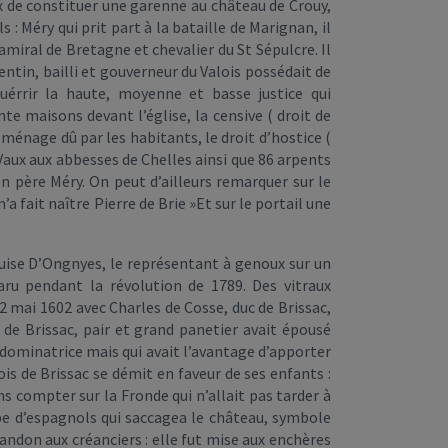
x de constituer une garenne au château de Crouy,
: Méry qui prit part à la bataille de Marignan, il
-amiral de Bretagne et chevalier du St Sépulcre. Il
entin, bailli et gouverneur du Valois possédait de
quérrir la haute, moyenne et basse justice qui
e maisons devant l’église, la censive ( droit de
r ménage dû par les habitants, le droit d’hostice (
Vaux aux abbesses de Chelles ainsi que 86 arpents
n père Méry. On peut d’ailleurs remarquer sur le
’a fait naître Pierre de Brie »Et sur le portail une
ouise D’Ongnyes, le représentant à genoux sur un
ru pendant la révolution de 1789. Des vitraux
 mai 1602 avec Charles de Cosse, duc de Brissac,
 de Brissac, pair et grand panetier avait épousé
 dominatrice mais qui avait l’avantage d’apporter
is de Brissac se démit en faveur de ses enfants :
s compter sur la Fronde qui n’allait pas tarder à
upe d’espagnols qui saccagea le château, symbole
abandon aux créanciers : elle fut mise aux enchères