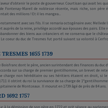
faveur d’obtenir le poste de gouverneur. Courtisan qui avait les qua
le de Fontenay-Mareil de noblesse récente, mais riche, son pèr
tait des millions ! Et il les mangea...
constamment avec ses fils. Il se remaria octogénaire avec Mellede la
auprès de la reine, privilège accordé aux épouses des pairs. Elle réu
abandonner des biens aux créanciers et ne conserva que le château,
 Le coeur du duc de Tresmes fut porté suivant sa volonté à Cerfro
TRESMES 1655 1739
 Boisfranc dont le père, ancien surintendant des finances du duc d’
accorda sur sa charge de premier gentilhomme, un brevet de retenu
ne charge non héréditaire ou ses héritiers étaient en droit, si le
1711 il obtint du roi la survivance de sa charge de 1°gentilhomme
capitainerie de Montceaux . Il mourut en 1739 âgé de près de 84 ans.
 1692 1757
e duc à la démission de son père en 1722 et prit séance au parle