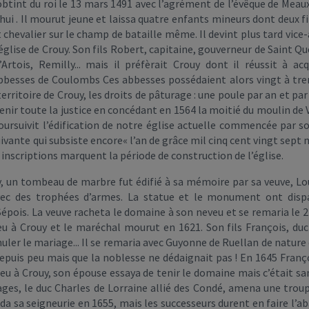
obtint du roi le 13 mars 1491 avec l’agrément de l’évêque de Meau
 . Il mourut jeune et laissa quatre enfants mineurs dont deux fils 
fit chevalier sur le champ de bataille même. Il devint plus tard vice
glise de Crouy. Son fils Robert, capitaine, gouverneur de Saint Qu
rtois, Remilly... mais il préfèrait Crouy dont il réussit à ac
besses de Coulombs Ces abbesses possédaient alors vingt à trent
territoire de Crouy, les droits de pâturage : une poule par an et pa
tenir toute la justice en concédant en 1564 la moitié du moulin de 
oursuivit l’édification de notre église actuelle commencée par so
uivante qui subsiste encore« l’an de grâce mil cinq cent vingt sept m
 inscriptions marquent la période de construction de l’église.
y, un tombeau de marbre fut édifié à sa mémoire par sa veuve, L
avec des trophées d’armes. La statue et le monument ont dispa
pois. La veuve racheta le domaine à son neveu et se remaria le 22
eu à Crouy et le maréchal mourut en 1621. Son fils François, duc
uler le mariage... Il se remaria avec Guyonne de Ruellan de nature
epuis peu mais que la noblesse ne dédaignait pas ! En 1645 Franço
peu à Crouy, son épouse essaya de tenir le domaine mais c’était san
vages, le duc Charles de Lorraine allié des Condé, amena une tro
cèda sa seigneurie en 1655, mais les successeurs durent en faire l’