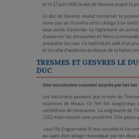
et le 27 juin 1665 le duc de Gesvres acquit la p
Le duc de Gesvres voulut conserver le pouvoi
livres par an. Il confia cette charge à un baill
sous peine d’amende. Le règlement de police e
d’observer les dimanches et fêtes commandée
préalable les rues. Ce bailli était aidé d’un p
et la salle d’audience au dessus de la halle( 
TRESMES ET GESVRES LE DU
DUC
Une succession souvent asurée par les le
Les historiens pensent que le nom de Tresmes
vicomtes de Meaux. Ce fief fut longtemps a
cathédrale de térouanne. La seigneurie de Tre
1252 mais mourut sans postérité. Elle passa 
Leur fils Enguerrand IV leur succéda et fut en
au sujet d’un péage revendiqué par les deux 