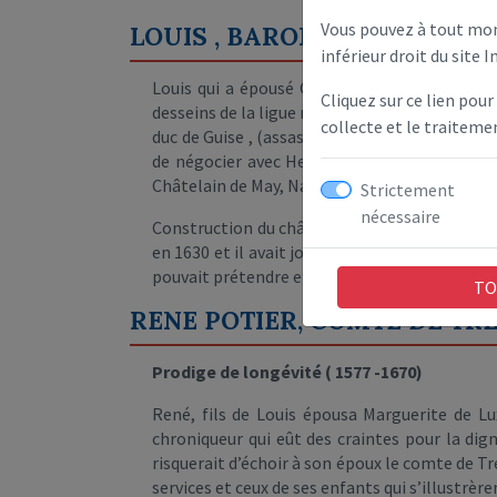
Vous pouvez à tout mom
LOUIS , BARON DE GESVRES
inférieur droit du site I
Louis qui a épousé Charlotte Baillet dont o
Cliquez sur ce lien pour
desseins de la ligue menée par le duc de Guise
collecte et le traitem
duc de Guise , (assassiné à Blois )il reçut le t
de négocier avec Henri IV. Il réussit à gagne
Châtelain de May, Nanteuil sur Marne fut érig
Strictement
nécessaire
Construction du château de Gesvres Il commen
en 1630 et il avait joué un rôle important dans
pouvait prétendre et sa fortune était considéra
TO
RENE POTIER, COMTE DE TRE
Prodige de longévité ( 1577 -1670)
René, fils de Louis épousa Marguerite de Lux
chroniqueur qui eût des craintes pour la dig
risquerait d’échoir à son époux le comte de Tre
services et ceux de ses enfants qui s’illustrè