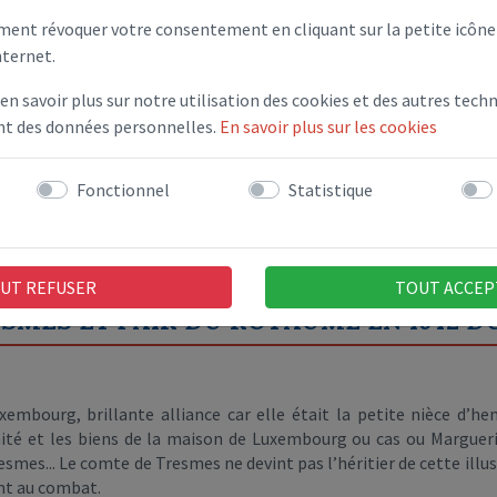
ent révoquer votre consentement en cliquant sur la petite icône 
nternet.
n a évoqué le nom ci dessus s’est attaché la confiance du roi He
 en savoir plus sur notre utilisation des cookies et des autres techn
. Il fut envoyé par le roi à Meaux et à Senlis et accompagna le roi 
ent des données personnelles.
En savoir plus sur les cookies
itre de secrétaire d’état... Et comme le roi désespérait de vaincre la
r la confiance d’Henri IV, le futur roi. Ses services ne furent pas
é en châtellenie de même que pour le domaine de Sceaux qu’il avait
Fonctionnel
Statistique
ça les travaux de constructions du château sur cette terre de Tr
 les affaires publiques sous trois rois et était arrivé au faîte des 
ble et pas obérée, ce qui ne sera plus le cas les générations suivan
UT REFUSER
TOUT ACCEP
SMES ET PAIR DU ROYAUME EN 1642 DU
embourg, brillante alliance car elle était la petite nièce d’hen
nité et les biens de la maison de Luxembourg ou cas ou Marguerit
smes... Le comte de Tresmes ne devint pas l’héritier de cette illust
rent au combat.