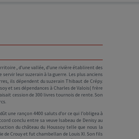
toire , d’une vallée, d’une rivière établirent des
 servir leur suzerain à la guerre. Les plus anciens
res, ils dépendent du suzerain Thibaut de Crépy.
ssoy et ses dépendances à Charles de Valois( frère
aisait cession de 300 livres tournois de rente. Son
rcs.
 dût une rançon 4400 saluts d’or ce qui l’obligea à
ccord conclu entre sa veuve Isabeau de Denisy au
truction du château du Houssoy telle que nous la
ie de Crouy et fut chambellan de Louis XI. Son fils