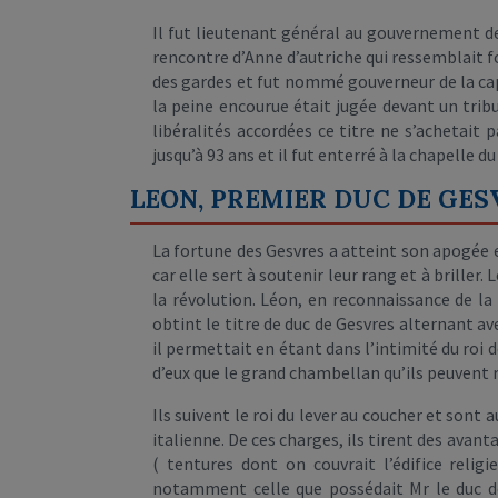
Il fut lieutenant général au gouvernement de
rencontre d’Anne d’autriche qui ressemblait fo
des gardes et fut nommé gouverneur de la capi
la peine encourue était jugée devant un tribu
libéralités accordées ce titre ne s’achetait 
jusqu’à 93 ans et il fut enterré à la chapelle 
LEON, PREMIER DUC DE GESVRE
La fortune des Gesvres a atteint son apogée et
car elle sert à soutenir leur rang et à briller
la révolution. Léon, en reconnaissance de la 
obtint le titre de duc de Gesvres alternant av
il permettait en étant dans l’intimité du roi
d’eux que le grand chambellan qu’ils peuvent
Ils suivent le roi du lever au coucher et sont 
italienne. De ces charges, ils tirent des avant
( tentures dont on couvrait l’édifice relig
notamment celle que possédait Mr le duc de