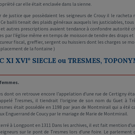
roprièté car elle était enclavée dans la sienne.
r de justice que possèdaient les seigneurs de Crouy il le racheta
i. Ce bailli tenait des plaids généraux auxquels les justiciables, tou
t autres prescriptions avaient tendance à confondre autorité civi
s par l’église même en temps de moisson de tendre des draps et t
rocureur fiscal, greffier, sergent ou huissiers dont les charges se 
emplacement de la fontaine )
C XI XVI° SIECLE ou TRESMES, TOPON
s femmes.
 dont on retrouve encore l’appelation d’une rue de Certigny était
ppelé Tresmes, il tiendrait l’origine de son nom du Guet à Trê
smes était possédée en 1198 par jean de Montmirail qui a été cano
aux Enguerrand de Coucy par le mariage de Marie de Montmirail.
terré à Longpont en 1311 Dans les archives, il est fait mention d’
seigneurs sur le pont de Tresmes lors d’une foire. Le parlement d