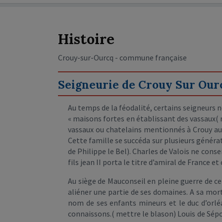
Histoire
Crouy-sur-Ourcq - commune française
Seigneurie de Crouy Sur Our
Au temps de la féodalité, certains seigneurs n
« maisons fortes en établissant des vassaux( no
vassaux ou chatelains mentionnés à Crouy au c
Cette famille se succéda sur plusieurs générat
de Philippe le Bel). Charles de Valois ne conse
fils jean II porta le titre d’amiral de France
Au siège de Mauconseil en pleine guerre de cent
aliéner une partie de ses domaines. A sa mort
nom de ses enfants mineurs et le duc d’orléa
connaissons.( mettre le blason) Louis de Sépoix