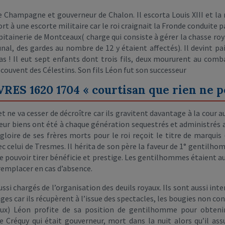
 Champagne et gouverneur de Chalon. Il escorta Louis XIII et la r
rt à une escorte militaire car le roi craignait la Fronde conduite p
tainerie de Montceaux( charge qui consiste à gérer la chasse royal
nal, des gardes au nombre de 12 y étaient affectés). Il devint pai
pas ! Il eut sept enfants dont trois fils, deux moururent au comb
du couvent des Célestins. Son fils Léon fut son successeur
S 1620 1704 « courtisan que rien ne p
 ne va cesser de décroître car ils gravitent davantage à la cour aup
. Leur biens ont été à chaque génération sequestrés et administrés 
gloire de ses frères morts pour le roi reçoit le titre de marquis 
ec celui de Tresmes. Il hérita de son père la faveur de 1° gentilho
 de pouvoir tirer bénéficie et prestige. Les gentilhommes étaient
 remplacer en cas d’absence.
aussi chargés de l’organisation des deuils royaux. Ils sont aussi i
ages car ils récupèrent à l’issue des spectacles, les bougies non con
ieux) Léon profite de sa position de gentilhomme pour obtenir 
 Créquy qui était gouverneur, mort dans la nuit alors qu’il as