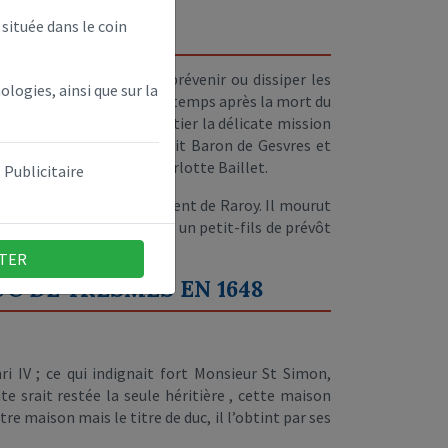
située dans le coin
nri III notamment pour prévenir ou dissiper les
ologies, ainsi que sur la
aux Etats de Blois. Quelque temps après la mort du
 ligue, il confia à Louis Potier la délicate mission
 sans récompense, il fut fait Baron de Gesvres et
 hérité de son épouse Charlotte Baillet.
Publicitaire
esmes et restaura le couvent de Raroy. Il mourut
honneurs, des titres auquel un petit-fils de prévôt
tes...
TER
C DE TRESMES EN 1648
ri IV ; ce qui indignait fort Monsieur St Simon,
e srait restée la seule héritière , cette maison
re maison mais le titre de duc, il l’obtint par ses