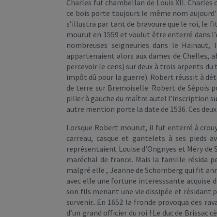
Charles fut chambellan de Louis XII. Charles 
ce bois porte toujours le même nom aujourd’hui
s’illustra par tant de bravoure que le roi, le 
mourut en 1559 et voulut être enterré dans l’é
nombreuses seigneuries dans le Hainaut, l’A
appartenaient alors aux dames de Chelles, ab
percevoir le cens) sur deux à trois arpents du 
impôt dû pour la guerre). Robert réussit à dé
de terre sur Bremoiselle. Robert de Sépois p
pilier à gauche du maître autel l’inscription s
autre mention porte la date de 1536. Ces deux
Lorsque Robert mourut, il fut enterré à crou
carreau, casque et gantelets à ses pieds 
représentaient Louise d’Ongnyes et Méry de Sé
maréchal de france. Mais la famille résida p
malgré elle , Jeanne de Schomberg qui fit ann
avec elle une fortune interesssante acquise d
son fils menant une vie dissipée et résidant 
survenir...En 1652 la fronde provoqua des ra
d’un grand officier du roi ! Le duc de Brissac 