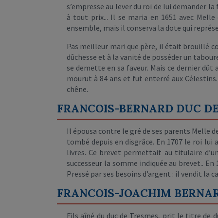
s’empresse au lever du roi de lui demander la 
à tout prix... Il se maria en 1651 avec Mel
ensemble, mais il conserva la dote qui représen
Pas meilleur mari que père, il était brouillé 
dûchesse et à la vanité de posséder un tabouret 
se demette en sa faveur. Mais ce dernier dût 
mourut à 84 ans et fut enterré aux Célestins.
chêne.
FRANCOIS-BERNARD DUC DE 
Il épousa contre le gré de ses parents Melle de
tombé depuis en disgrâce. En 1707 le roi lui 
livres. Ce brevet permettait au titulaire d’u
successeur la somme indiquée au brevet.. En 
Pressé par ses besoins d’argent : il vendit la 
FRANCOIS-JOACHIM BERNARD
Fils aîné du duc de Tresmes, prit le titre d