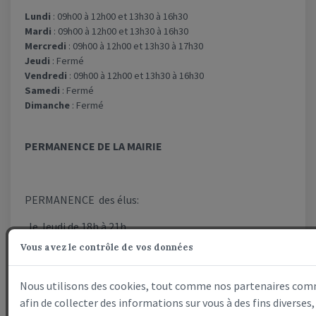
Lundi
: 09h00 à 12h00 et 13h30 à 16h30
Mardi
: 09h00 à 12h00 et 13h30 à 16h30
Mercredi
: 09h00 à 12h00 et 13h30 à 17h30
Jeudi
: Fermé
Vendredi
: 09h00 à 12h00 et 13h30 à 16h30
Samedi
: Fermé
Dimanche
: Fermé
PERMANENCE DE LA MAIRIE
PERMANENCE des élus:
le Jeudi de 18h à 21h
Vous avez le contrôle de vos données
Nous utilisons des cookies, tout comme nos partenaires com
afin de collecter des informations sur vous à des fins divers