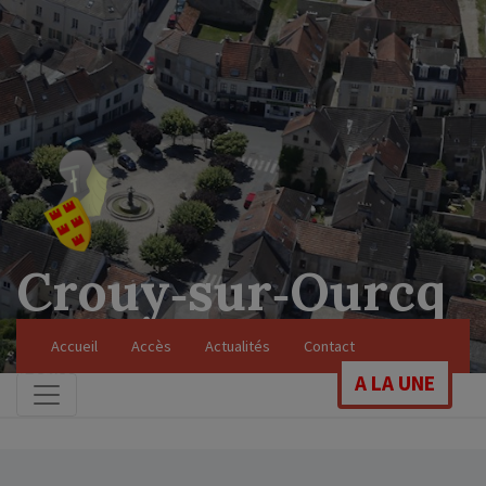
Crouy‑sur‑Ourcq
Soyez les bienvenus sur le site officiel de
Accueil
Accès
Actualités
Contact
notre commune
A LA UNE