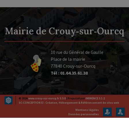
Mairie de Crouy‑sur‑Ourcq
10 rue du Général de Gaulle
Place de la mairie
77840 Crouy-sur-Ourcq
Tél : 01.64.35.61.38
© 2026
www.crouy-sur-ourcq.fr 5.3.0
| Propulsé par
IMINENCE 5.1.2
SC-CONCEPTION EI - Création, Hébergement & Référencement de sites web
Mentions légales
Données personnelles